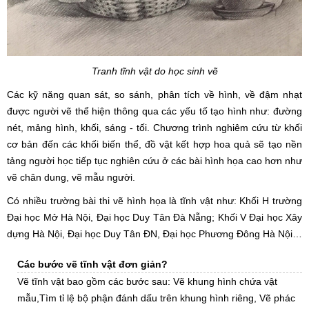
Tranh tĩnh vật do học sinh vẽ
Các kỹ năng quan sát, so sánh, phân tích về hình, về đậm nhạt
được người vẽ thể hiện thông qua các yếu tố tạo hình như: đường
nét, mảng hình, khối, sáng - tối. Chương trình nghiêm cứu từ khối
cơ bản đến các khối biến thể, đồ vật kết hợp hoa quả sẽ tạo nền
tảng người học tiếp tục nghiên cứu ở các bài hình họa cao hơn như
vẽ chân dung, vẽ mẫu người.
Có nhiều trường bài thi vẽ hình họa là tĩnh vật như: Khối H trường
Đại học Mở Hà Nội, Đại học Duy Tân Đà Nẵng; Khối V Đại học Xây
dựng Hà Nội, Đại học Duy Tân ĐN, Đại học Phương Đông Hà Nội…
Các bước vẽ tĩnh vật đơn giản?
Vẽ tĩnh vật bao gồm các bước sau: Vẽ khung hình chứa vật
mẫu,Tìm tỉ lệ bộ phận đánh dấu trên khung hình riêng, Vẽ phác