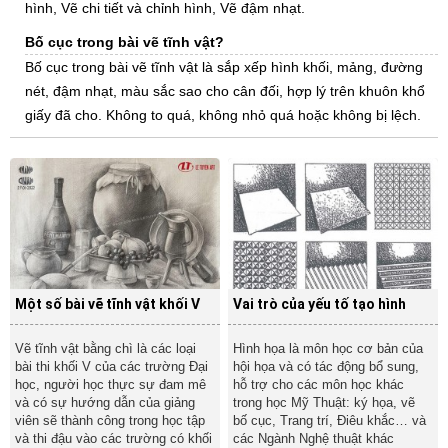
hình, Vẽ chi tiết và chỉnh hình, Vẽ đậm nhạt.
Bố cục trong bài vẽ tĩnh vật?
Bố cục trong bài vẽ tĩnh vật là sắp xếp hình khối, mảng, đường
nét, đậm nhạt, màu sắc sao cho cân đối, hợp lý trên khuôn khổ
giấy đã cho. Không to quá, không nhỏ quá hoặc không bị lệch.
Một số bài vẽ tĩnh vật khối V
Vai trò của yếu tố tạo hình
Vẽ tĩnh vật bằng chì là các loại
Hình họa là môn học cơ bản của
bài thi khối V của các trường Đại
hội họa và có tác động bổ sung,
học, người học thực sự đam mê
hỗ trợ cho các môn học khác
và có sự hướng dẫn của giảng
trong học Mỹ Thuật: ký họa, vẽ
viên sẽ thành công trong học tập
bố cục, Trang trí, Điêu khắc… và
và thi đậu vào các trường có khối
các Ngành Nghệ thuật khác