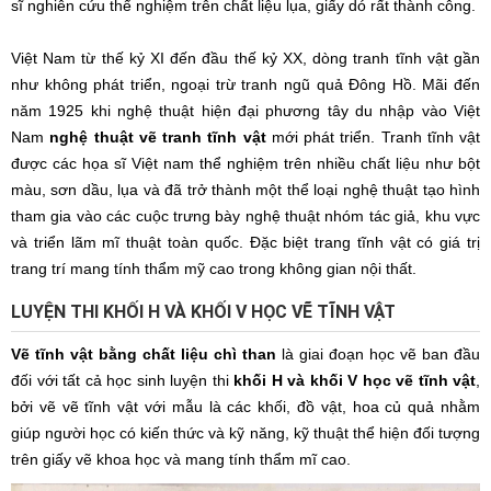
sĩ nghiên cứu thể nghiệm trên chất liệu lụa, giấy dó rất thành công.
Việt Nam từ thế kỷ XI đến đầu thế kỷ XX, dòng tranh tĩnh vật gần
như không phát triển, ngoại trừ tranh ngũ quả Đông Hồ. Mãi đến
năm 1925 khi nghệ thuật hiện đại phương tây du nhập vào Việt
Nam
nghệ thuật vẽ tranh tĩnh vật
mới phát triển. Tranh tĩnh vật
được các họa sĩ Việt nam thể nghiệm trên nhiều chất liệu như bột
màu, sơn dầu, lụa và đã trở thành một thể loại nghệ thuật tạo hình
tham gia vào các cuộc trưng bày nghệ thuật nhóm tác giả, khu vực
và triển lãm mĩ thuật toàn quốc. Đặc biệt trang tĩnh vật có giá trị
trang trí mang tính thẩm mỹ cao trong không gian nội thất.
LUYỆN THI KHỐI H VÀ KHỐI V HỌC VẼ TĨNH VẬT
Vẽ tĩnh vật bằng chất liệu chì than
là giai đoạn học vẽ ban đầu
đối với tất cả học sinh luyện thi
khối H và khối V học vẽ tĩnh vật
,
bởi vẽ vẽ tĩnh vật với mẫu là các khối, đồ vật, hoa củ quả nhằm
giúp người học có kiến thức và kỹ năng, kỹ thuật thể hiện đối tượng
trên giấy vẽ khoa học và mang tính thẩm mĩ cao.