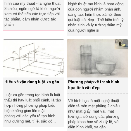
hình của mỹ thuật - là nghệ thuật
Nghệ thuật tạo hình là hoạt động
3 chiều, ngôn ngữ là khối, người
của con người nhằm phản ánh,
xem có thể tiếp xúc trực tiếp với
sáng tạo, hiện thực xã hội theo
tác phẩm, cảm nhận được tác
qui luật cái đẹp - Thể hiện triết lý
phẩm
nhân sinh và lý tưởng thẩm mỹ
của người nghệ sĩ
Hiểu và vận dụng luật xa gần
Phương pháp vẽ tranh hình
họa tĩnh vật đẹp
Luật xa gần trong tạo hình là luật
thấu thị hay luật phối cảnh, là tập
Vẽ hình họa là một nghệ thuật
hợp những phương pháp biểu
diễn tả trên mặt phẳng 2 chiều
hiện không gian lên mặt
như mặt giấy, mặt vải, mặt
phẳng với các yếu tố tạo hình
tường,.. sử dụng các phương
như đường nét, tỉ lệ, sắc độ...
pháp khoa học về đo tỷ lệ, về
diễn hình khối, xa gần