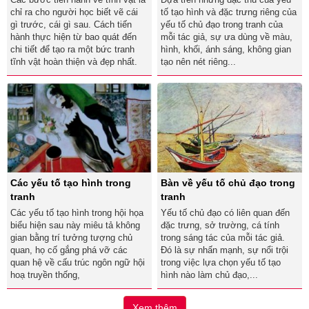
chỉ ra cho người học biết vẽ cái
tố tạo hình và đặc trưng riêng của
gì trước, cái gì sau. Cách tiến
yếu tố chủ đạo trong tranh của
hành thực hiện từ bao quát đến
mỗi tác giả, sự ưa dùng về màu,
chi tiết để tạo ra một bức tranh
hình, khối, ánh sáng, không gian
tĩnh vật hoàn thiện và đẹp nhất.
tạo nên nét riêng...
Các yếu tố tạo hình trong
Bàn về yếu tố chủ đạo trong
tranh
tranh
Các yếu tố tạo hình trong hội họa
Yếu tố chủ đạo có liên quan đến
biểu hiện sau này miêu tả không
đặc trưng, sở trường, cá tính
gian bằng trí tưởng tượng chủ
trong sáng tác của mỗi tác giả.
quan, họ cố gắng phá vỡ các
Đó là sự nhấn mạnh, sự nổi trội
quan hệ về cấu trúc ngôn ngữ hội
trong việc lựa chọn yếu tố tạo
hoạ truyền thống,
hình nào làm chủ đạo,...
Xem thêm