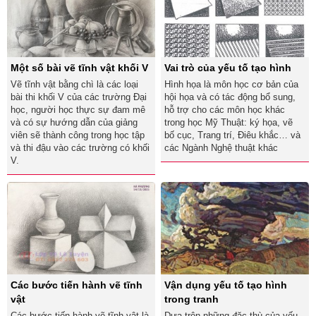
Một số bài vẽ tĩnh vật khối V
Vai trò của yếu tố tạo hình
Vẽ tĩnh vật bằng chì là các loại
Hình họa là môn học cơ bản của
bài thi khối V của các trường Đại
hội họa và có tác động bổ sung,
học, người học thực sự đam mê
hỗ trợ cho các môn học khác
và có sự hướng dẫn của giảng
trong học Mỹ Thuật: ký họa, vẽ
viên sẽ thành công trong học tập
bố cục, Trang trí, Điêu khắc… và
và thi đậu vào các trường có khối
các Ngành Nghệ thuật khác
V.
Các bước tiến hành vẽ tĩnh
Vận dụng yếu tố tạo hình
vật
trong tranh
Các bước tiến hành vẽ tĩnh vật là
Dựa trên những đặc thù của yếu