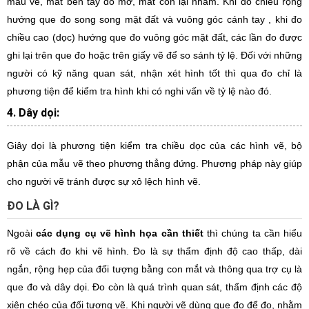
mẫu vẽ, mắt bên tay đo mở, mắt còn lại nhắm. Khi đo chiều rộng
hướng que đo song song mặt đất và vuông góc cánh tay , khi đo
chiều cao (dọc) hướng que đo vuông góc mặt đất, các lần đo được
ghi lại trên que đo hoặc trên giấy vẽ để so sánh tỷ lệ. Đối với những
người có kỹ năng quan sát, nhận xét hình tốt thì qua đo chỉ là
phương tiện để kiểm tra hình khi có nghi vấn về tỷ lệ nào đó.
4. Dây dọi:
Giây dọi là phương tiện kiểm tra chiều dọc của các hình vẽ, bộ
phận của mẫu vẽ theo phương thẳng đứng. Phương pháp này giúp
cho người vẽ tránh được sự xô lệch hình vẽ.
ĐO LÀ GÌ?
Ngoài
các dụng cụ vẽ hình họa cần thiết
thì chúng ta cần hiểu
rõ về cách đo khi vẽ hình. Đo là sự thẩm định độ cao thấp, dài
ngắn, rộng hẹp của đối tượng bằng con mắt và thông qua trợ cụ là
que đo và dây dọi. Đo còn là quá trình quan sát, thẩm định các độ
xiên chéo của đối tượng vẽ. Khi người vẽ dùng que đo để đo, nhằm