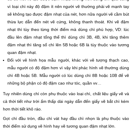
vì loại chì này độ đậm ít nên người vẽ thường phải vẽ mạnh tay
sẽ không tạo được đậm nhạt của nét, hơn nữa người vẽ cầm bút
thừa lực dẫn đến nét vẽ cứng, không thanh thoát. Khi vẽ đậm
nhạt thì tùy theo từng thời điểm mà dùng chì phù hợp, VD: lúc
đầu lên đậm nhạt tổng thể thì dùng chì 3B, 4B, khi tăng thêm
đậm nhạt thì tăng số chì lên 5B hoặc 6B là tùy thuộc vào tương
quan đậm nhạt.
Đối với vẽ hình họa mẫu người, khác với vẽ tượng thạch cao,
mẫu người có độ đậm hơn vì vậy khi phác hình vẽ thường dùng
chì 4B hoặc 5B. Mẫu người có lúc dùng chì 8B hoặc 10B để vẽ
những bộ phận có độ đậm cao như tóc, quần vv…
Tuy nhiên dùng chì còn phụ thuộc vào loại chì, chất liệu giấy vẽ và
cả thời tiết như trời ẩm thấp dài ngày dẫn đến giấy vẽ bắt chì kém
hơn thời tiết khô ráo.
Gọt chì đầu tròn, đầu chì vát hay đầu chì nhọn là phụ thuộc vào
thời điểm sử dụng vẽ hình hay vẽ tương quan đậm nhạt lớn.