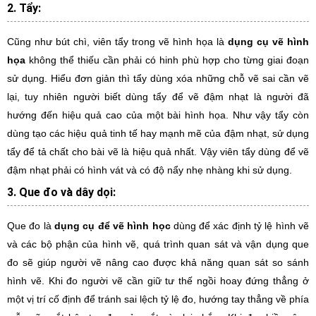
2. Tẩy:
Cũng như bút chì, viên tẩy trong vẽ hình họa là
dụng cụ vẽ hình
họa
không thể thiếu cần phải có hinh phù hợp cho từng giai đoạn
sử dụng. Hiểu đơn giản thì tẩy dùng xóa những chỗ vẽ sai cần vẽ
lại, tuy nhiên người biết dùng tẩy để vẽ đậm nhạt là người đã
hướng đến hiệu quả cao của một bài hình họa. Như vậy tẩy còn
dùng tạo các hiệu quả tinh tế hay mạnh mẽ của đậm nhạt, sử dụng
tẩy để tả chất cho bài vẽ là hiệu quả nhất. Vậy viên tẩy dùng để vẽ
đậm nhạt phải có hình vát và có độ nẩy nhẹ nhàng khi sử dụng.
3. Que đo và dây dọi:
Que đo là
dụng cụ để vẽ hình học
dùng để xác định tỷ lệ hình vẽ
và các bộ phận của hình vẽ, quá trình quan sát và vận dụng que
đo sẽ giúp người vẽ nâng cao được khả năng quan sát so sánh
hình vẽ. Khi đo người vẽ cần giữ tư thế ngồi hoay đứng thẳng ở
một vị trí cố định để tránh sai lệch tỷ lệ đo, hướng tay thẳng về phía