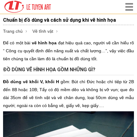
Chuẩn bị đồ dùng và cách sử dụng khi vẽ hình họa
Trang chủ
Vẽ tĩnh vật
Để có một bài
vẽ hình họa
đạt hiệu quả cao, người vẽ cần hiểu rõ
“ Công cụ quyết định đến năng xuất và chất lượng…”, vậy việc đầu
tiên chúng ta cần làm đó là chuẩn bị đồ dùng tốt.
ĐỒ DÙNG VẼ HÌNH HỌA GỒM NHỮNG GÌ?
Đồ dùng vẽ khối V, khối H
gồm: Bút chì Đức hoặc chì tiệp từ 2B
đến 8B hoặc 10B; Tẩy có độ mềm dẽo và không bị vỡ vụn; que đo
dài 35cm để vẽ tình vật và vẽ chân dung, loại 50cm dùng vẽ mẫu
người; ngoài ra còn có bẳng vẽ, giấy vẽ, kẹp giấy….