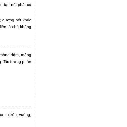
n tạo nét phải có
i; đường nét khúc
diễn tả chứ không
m, mảng đậm, mảng
ng đặc tương phản
ơn. (tròn, vuông,