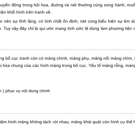
huyển động trong hội họa, đuờng và nét thường cùng song hành, muố
ện khối hình trên tranh vẽ.
o nên sự tĩnh lặng, có tính chất ổn định; nét cong biểu hiện sự êm á
. Tuy vậy đây chỉ là qui ước mang tính ước lệ dùng làm phương tiện 
Trong bố cục tranh còn có mảng chính, mảng phụ, mảng nổi mảng chì
ài hòa chung của các hình mảng trong bố cục. Yếu tố mảng rỗng, mả
n ) phục vụ nội dung chính
niệm hình mảng không tách rời nhau, mảng khái quát còn hình cụ thể h