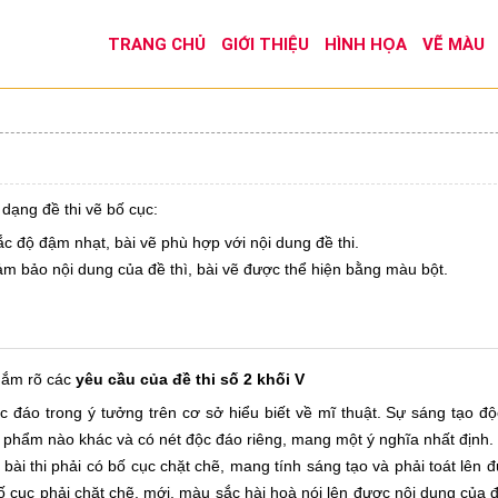
TRANG CHỦ
GIỚI THIỆU
HÌNH HỌA
VẼ MÀU
 dạng đề thi vẽ bố cục:
sắc độ đậm nhạt, bài vẽ phù hợp với nội dung đề thi.
 đảm bảo nội dung của đề thì, bài vẽ được thể hiện bằng màu bột.
 nắm rõ các
yêu cầu của đề thi số 2 khối V
ộc đáo trong ý tưởng trên cơ sở hiểu biết về mĩ thuật. Sự sáng tạo đ
c phẩm nào khác và có nét độc đáo riêng, mang một ý nghĩa nhất định.
 bài thi phải có bố cục chặt chẽ, mang tính sáng tạo và phải toát lên
bố cục phải chặt chẽ, mới, màu sắc hài hoà nói lên được nội dung của đề