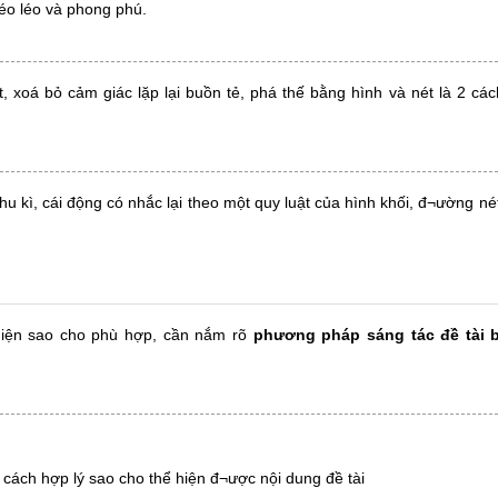
héo léo và phong phú.
t, xoá bỏ cảm giác lặp lại buồn tẻ, phá thế bằng hình và nét là 2 c
chu kì, cái động có nhắc lại theo một quy luật của hình khối, đ¬ường 
 hiện sao cho phù hợp, cần nắm rõ
phương pháp sáng tác đề tài bà
cách hợp lý sao cho thể hiện đ¬ược nội dung đề tài