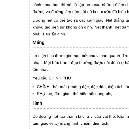
cách khoa học thì nét là tập hợp của những điểm c
đường và đường làm nên nét nó là qui ước để biểu hi
Đường nét có thể tạo ra các cảm giác: Nét thẳng tạ
khuỷu tạo nên sự không ổn định. Nét thanh, nét đậm
phải là sự ấn định.
Mảng
Là diện tích được giới hạn bởi chu vi bao quanh. 
nhạt...Một bức tranh đẹp thường được nói đến sự h
tôn nhau.
Yêu cầu CHÍNH PHỤ
CHÍNH : bắt mắt ( mảng đặc, độc đáo, diện tích lớ
PHỤ: bé, đơn giản, thể hiện nội dung phụ
Hình
Do đường nét tạo thành là chu vi của vật thể, Khái 
tam giác vv…) mảng hình chiếm diện tích.