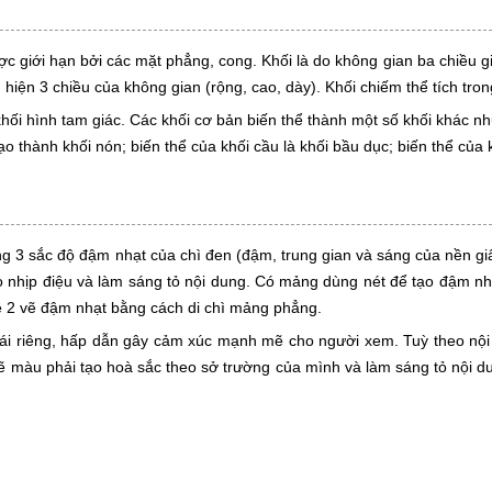
c giới hạn bởi các mặt phẳng, cong. Khối là do không gian ba chiều g
hiện 3 chiều của không gian (rộng, cao, dày). Khối chiếm thể tích tron
khối hình tam giác. Các khối cơ bản biến thể thành một số khối khác nh
tạo thành khối nón; biến thể của khối cầu là khối bầu dục; biến thể của kh
ng 3 sắc độ đậm nhạt của chì đen (đậm, trung gian và sáng của nền gi
o nhịp điệu và làm sáng tỏ nội dung. Có mảng dùng nét để tạo đậm nh
ề 2 vẽ đậm nhạt bằng cách di chì mảng phẳng.
hái riêng, hấp dẫn gây cảm xúc mạnh mẽ cho người xem. Tuỳ theo nộ
màu phải tạo hoà sắc theo sở trường của mình và làm sáng tỏ nội dun