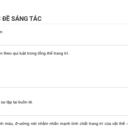
 ĐỀ SÁNG TÁC
m:
 theo qui luật trong tổng thể trang trí.
sự lặp lại buồn tẻ.
h màu, đ¬ường nét nhằm nhấn mạnh tính chất trang trí của vật thể 