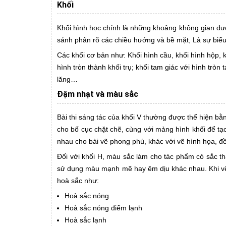
Khối
Khối hình học chính là những khoảng không gian đượ
sánh phân rõ các chiều hướng và bề mặt, Là sự biểu 
Các khối cơ bản như: Khối hình cầu, khối hình hộp, 
hình tròn thành khối trụ; khối tam giác với hình tròn 
lăng…
Đậm nhạt và màu sắc
Bài thi sáng tác của khối V thường được thể hiện bằ
cho bố cục chặt chẽ, cùng với mảng hình khối để tạ
nhau cho bài vẽ phong phú, khác với vẽ hình họa, đ
Đối với khối H, màu sắc làm cho tác phẩm có sắc t
sử dụng màu mạnh mẽ hay êm dịu khác nhau. Khi vẽ 
hoà sắc như:
Hoà sắc nóng
Hoà sắc nóng điểm lạnh
Hoà sắc lạnh