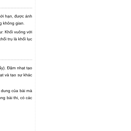
iới hạn, được ánh
g không gian.
ư: Khối vuông với
ối trụ là khối lục
ấy). Đậm nhạt tạo
ạt và tạo sự khác
i dung của bài mà
g bài thi, có các