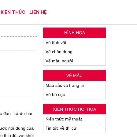
KIẾN THỨC
LIÊN HỆ
HÌNH HỌA
Vẽ tĩnh vật
Vẽ chân dung
Vẽ mẫu người
VẼ MÀU
Màu sắc và trang trí
Vẽ bố cục
KIẾN THỨC HỘI HỌA
ộc đáo: Là do bản
Kiến thức mỹ thuật
 được nội dung của
Tin tức về thi cử
 thi (đối với khối