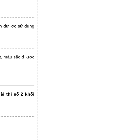
ách đư¬ợc sử dụng
nét, màu sắc đ¬ược
i thi số 2 khối