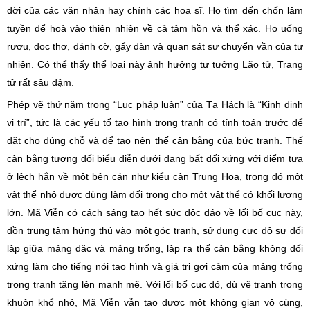
đời của các văn nhân hay chính các họa sĩ. Họ tìm đến chốn lâm
tuyền để hoà vào thiên nhiên về cả tâm hồn và thể xác. Họ uống
rượu, đọc thơ, đánh cờ, gẩy đàn và quan sát sự chuyển vần của tự
nhiên. Có thể thấy thể loại này ảnh hưởng tư tưởng Lão tử, Trang
tử rất sâu đậm.
Phép vẽ thứ năm trong “Lục pháp luận” của Tạ Hách là “Kinh dinh
vị trí”, tức là các yếu tố tạo hình trong tranh có tính toán trước để
đặt cho đúng chỗ và để tạo nên thế cân bằng của bức tranh. Thế
cân bằng tương đối biểu diễn dưới dạng bất đối xứng với điểm tựa
ở lệch hẳn về một bên cán như kiểu cân Trung Hoa, trong đó một
vật thể nhỏ được dùng làm đối trọng cho một vật thể có khối lượng
lớn. Mã Viễn có cách sáng tạo hết sức độc đáo về lối bố cục này,
dồn trung tâm hứng thú vào một góc tranh, sử dụng cực độ sự đối
lập giữa mảng đặc và mảng trống, lập ra thế cân bằng không đối
xứng làm cho tiếng nói tạo hình và giá trị gợi cảm của mảng trống
trong tranh tăng lên mạnh mẽ. Với lối bố cục đó, dù vẽ tranh trong
khuôn khổ nhỏ, Mã Viễn vẫn tạo được một không gian vô cùng,