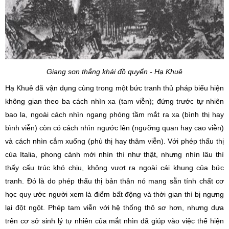
Giang sơn thắng khái đồ quyển - Hạ Khuê
Hạ Khuê đã vận dụng cùng trong một bức tranh thủ pháp biểu hiện
không gian theo ba cách nhìn xa (tam viễn); đứng trước tự nhiên
bao la, ngoài cách nhìn ngang phóng tầm mắt ra xa (bình thị hay
bình viễn) còn có cách nhìn ngước lên (ngưỡng quan hay cao viễn)
và cách nhìn cắm xuống (phù thị hay thâm viễn). Với phép thấu thị
của Italia, phong cảnh mới nhìn thì như thật, nhưng nhìn lâu thì
thấy cấu trúc khó chịu, không vượt ra ngoài cái khung của bức
tranh. Đó là do phép thấu thị bản thân nó mang sẵn tính chất cơ
học quy ước người xem là điểm bất động và thời gian thì bị ngưng
lại đột ngột. Phép tam viễn với hệ thống thô sơ hơn, nhưng dựa
trên cơ sở sinh lý tự nhiên của mắt nhìn đã giúp vào việc thể hiện