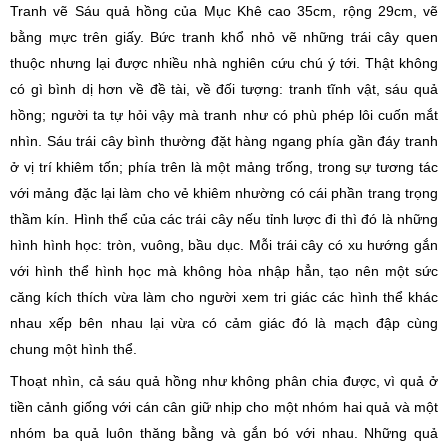
Tranh vẽ Sáu quả hồng của Mục Khê cao 35cm, rộng 29cm, vẽ
bằng mực trên giấy. Bức tranh khổ nhỏ vẽ những trái cây quen
thuộc nhưng lại được nhiều nhà nghiên cứu chú ý tới. Thật không
có gì bình dị hơn về đề tài, về đối tượng: tranh tĩnh vật, sáu quả
hồng; người ta tự hỏi vậy mà tranh như có phù phép lôi cuốn mắt
nhìn. Sáu trái cây bình thường đặt hàng ngang phía gần đáy tranh
ở vị trí khiêm tốn; phía trên là một mảng trống, trong sự tương tác
với mảng đặc lại làm cho vẻ khiêm nhường có cái phần trang trọng
thầm kín. Hình thể của các trái cây nếu tỉnh lược đi thì đó là những
hình hình học: tròn, vuông, bầu dục. Mỗi trái cây có xu hướng gắn
với hình thể hình học mà không hòa nhập hẳn, tạo nên một sức
căng kích thích vừa làm cho người xem tri giác các hình thể khác
nhau xếp bên nhau lại vừa có cảm giác đó là mạch đập cùng
chung một hình thể.
Thoạt nhìn, cả sáu quả hồng như không phân chia được, vì quả ở
tiền cảnh giống với cán cân giữ nhịp cho một nhóm hai quả và một
nhóm ba quả luôn thăng bằng và gắn bó với nhau. Những quả