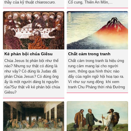
thầy của kỹ thuật chiaroscuro.
Cố cung, Thiên An Môn,...
Kẻ phản bội chúa Giêsu
Chất cảm trong tranh
Chúa Jesus bị phản bội như thế
Chất cảm trong tranh là hiệu ứng
nào? Nhưng sự thật có đúng là
rung cảm mang lại cho người
như vậy? Có đúng là Judas đã
xem, thông qua hình thức nào
phản Chúa Jesus? Có đúng ông
đấy của ngôn ngữ hội hoạ tạo ra.
ấy là một người đáng bị nguyền
Ví như sự rung động khi xem
rủa?Sự thật về kẻ phản bội chúa
tranh Chu Phảng thời nhà Đường
Giêsu?