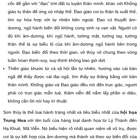
cốc để gần với “đạo” trời đất tu luyện thân mình, khác với Khổng
giáo tu thân để ứng xử nhập thế. Đạo giáo coi tu thân là xuất thế,
tìm sự hòa hợp với tự nhiên bên ngoài. Đạo có thuyết âm-
dương, ngũ hành biến đổi không cùng sinh ra vạn vật. Người có
đủ khí âm-dương, khí ngũ hành, tướng mặt, tướng tay, tướng
thân thể là sự biểu lộ của khí âm-dương ngũ hành bên trong
người. Đạo biến đổi theo thời gian, vô thủy vô chung theo vòng
tuần hòan thịnh-suy, suy-thịnh không bao giờ dứt.
Thiền giáo khước từ cả xã hội lẫn tự nhiên, hướng vào cái bản
ngã để thấy được cái đại ngã, tìm thấy sự thăng bằng với bản
thân mình. Khổng giáo và Đạo giáo đều nói đến trực giác, người
phải có trực giác mẫn tuệ, thâm viễn để nắm lấy phần vi diệu,
không cần lời nói hay trí thuật.
Sơn thủy là thể loại hành tráng nhất và tiêu biểu nhất của
hội họa
Trung Hoa
với tên tuổi của hàng loạt danh họa từ Lý Thành đến
Hạ Khuê, Mã Viễn. Nó biểu hiện rõ nhất quan niệm về vũ trụ, được
coi là sự kết hợp của âm-dương mà thành và theo sự biến đổi của