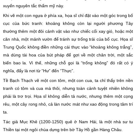
xuyến nguyên tắc thẩm mỹ này.
Khi vẽ một con ngựa ở phía xa, họa sĩ chỉ đặt vào một góc trong bố
cục của bức tranh: khoảng không còn lại người phương Tây
thường thêm một đôi cảnh vật vào như chiếc cối xay gió, hoặc một
căn nhà, một mảnh vườn để tránh sự trống trải của bố cục. Họa sĩ
Trung Quốc không điền những cái thực vào “khoảng không trắng”,
mà dùng tài hoa của bút pháp để gợi về một chân trời, một sắc
biển bao la. Vì thế, những chỗ gọi là “trống không” đó rất có ý
nghĩa, đấy là nơi từ “Hư” đến “Thực”.
Tề Bạch Thạch vẽ một con tôm, một con cua, ta chỉ thấy trên nền
tranh có tôm và cua mà thôi, nhưng toàn cảnh tuyệt nhiên không
phải là trơ trọi. Họa sĩ không diễn tả nước, nhưng thêm một cọng
rêu, một cây rong nhỏ, cả làn nước mát như xao động trong tâm trí
ta.
Tác giả Mục Khê (1200-1250) quê ở Nam Hải, là một nhà sư tu
Thiền tại một ngôi chùa dựng trên bờ Tây Hồ gần Hàng Châu.