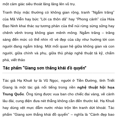
một cảm giác siêu thoát lâng lâng lên vũ trụ.
Tranh thủy mặc thường có không gian rộng, tranh “Ngắm trăng”
của Mã Viễn hay bức “Lời ca thôn dã” hay “Phong cảnh” của Hứa
Đạo Ninh khai thác sự tương phản của thế núi rừng sừng sững hay
chênh vênh trong không gian mênh mông. Ngắm trăng – trăng
sáng đến mức có thể nhìn rõ vẻ đẹp của cây như hướng tới con
người đang ngắm trăng. Một mối quan hệ giữa không gian và con
người, giữa chính và phụ, giữa thủ pháp nghệ thuật tả kỹ, chấm
phá, viết thảo
Tác phẩm “Giang sơn thắng khái đồ quyển”
Tác giả Hạ Khuê tự là Vũ Ngọc, người ở Tiền Đường, tỉnh Triết
Giang là một tác giả nổi tiếng trong nền
nghệ thuật hội họa
Trung Quốc
. Ông từng được vua ban cho chiếc đai vàng, vẽ cảnh
lâu đài, cung điện đưa nét thẳng không cần đến thước kẻ. Hạ Khuê
hay dùng vệt mực đẫm nước nhào trộn lên tranh dứt khoát. Tác
phẩm “Giang sơn thắng khái đồ quyển” – nghĩa là “Cảnh đẹp bao