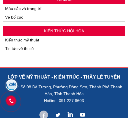
Màu sắc và trang trí
Vẽ bố cục
KIẾN THỨC HỘI HỌA
Kiến thức mỹ thuật
Tin tức về thi cử
LỚP VẼ MỸ THUẬT - KIẾN TRÚC - THẦY LÊ TUYỆN
Địa chỉ: Số 08 Dã Tượng, Phường Đông Sơn, Thành Phố Thanh
Hóa, Tỉnh Thanh Hóa
Hotline: 091 227 6603