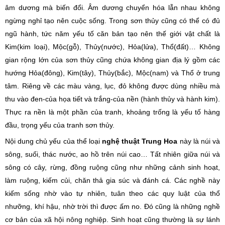
âm dương mà biến đổi. Âm dương chuyển hóa lẫn nhau không
ngừng nghỉ tạo nên cuộc sống. Trong sơn thủy cũng có thể có đủ
ngũ hành, tức năm yếu tố căn bản tạo nên thế giới vật chất là
Kim(kim loại), Mộc(gỗ), Thủy(nước), Hỏa(lửa), Thổ(đất)… Không
gian rộng lớn của sơn thủy cũng chứa không gian địa lý gồm các
hướng Hỏa(đông), Kim(tây), Thủy(bắc), Mộc(nam) và Thổ ở trung
tâm. Riêng về các màu vàng, lục, đỏ không được dùng nhiều mà
thu vào đen-của họa tiết và trắng-của nền (hành thủy và hành kim).
Thực ra nền là một phần của tranh, khoảng trống là yếu tố hàng
đầu, trọng yếu của tranh sơn thủy.
Nội dung chủ yếu của thể loại
nghệ thuật Trung Hoa
này là núi và
sông, suối, thác nước, ao hồ trên núi cao… Tất nhiên giữa núi và
sông có cây, rừng, đồng ruộng cũng như những cảnh sinh hoạt,
làm ruộng, kiếm củi, chăn thả gia súc và đánh cá. Các nghề này
kiếm sống nhờ vào tự nhiên, tuân theo các quy luật của thổ
nhưỡng, khí hậu, nhờ trời thì được ấm no. Đó cũng là những nghề
cơ bản của xã hội nông nghiệp. Sinh hoạt cũng thường là sự lánh