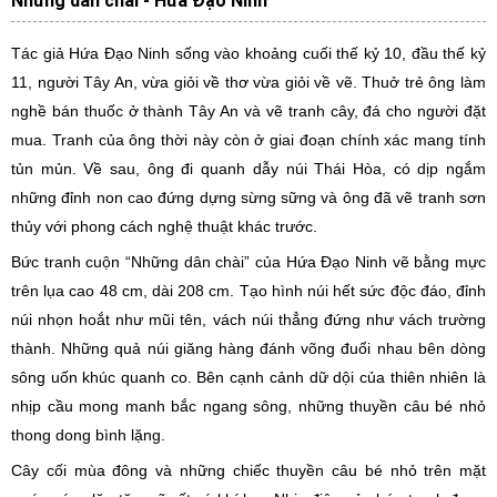
Những dân chài - Hứa Đạo Ninh
Tác giả Hứa Đạo Ninh sống vào khoảng cuối thế kỷ 10, đầu thế kỷ
11, người Tây An, vừa giỏi về thơ vừa giỏi về vẽ. Thuở trẻ ông làm
nghề bán thuốc ở thành Tây An và vẽ tranh cây, đá cho người đặt
mua. Tranh của ông thời này còn ở giai đoạn chính xác mang tính
tủn mủn. Về sau, ông đi quanh dẫy núi Thái Hòa, có dịp ngắm
những đỉnh non cao đứng dựng sừng sững và ông đã vẽ tranh sơn
thủy với phong cách nghệ thuật khác trước.
Bức tranh cuộn “Những dân chài” của Hứa Đạo Ninh vẽ bằng mực
trên lụa cao 48 cm, dài 208 cm. Tạo hình núi hết sức độc đáo, đỉnh
núi nhọn hoắt như mũi tên, vách núi thẳng đứng như vách trường
thành. Những quả núi giăng hàng đánh võng đuổi nhau bên dòng
sông uốn khúc quanh co. Bên cạnh cảnh dữ dội của thiên nhiên là
nhịp cầu mong manh bắc ngang sông, những thuyền câu bé nhỏ
thong dong bình lặng.
Cây cối mùa đông và những chiếc thuyền câu bé nhỏ trên mặt