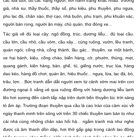
các lứa tuổi, đủ các hạng người, với hành trạng khác nhau: trưởng
giả, nhà sư, thầy thuốc, thầy số, phu kiệu, phu thuyền, phu ngựa,
phu lạc đà, chân sào, thợ cạo, nhà buôn, phu trạm, phu khuân vác,
người bán rong, người ăn mày, chủ quán, thợ đóng xe...
Tác giả vẽ đủ loại cây: ngô đồng, trúc, dương liễu... đủ loại cầu:
cầu lớn, cầu nhỏ, cầu vòm, cầu xây... cùng ruộng, vườn, lều tranh,
quán ngói, cổng nhà, cổng thành, lầu gác... thuyền, xe một bánh,
xe hai bánh, kiệu, cổng chào, biển hàng, cờ, phướn, thúng, mẹt,
quang gánh, kiện hàng, bàn, ghế, tủ, giếng nước, trục lúa, hàng
dao kéo, hàng đồ chơi, quán ăn, hiệu thuốc... ngựa, lừa, lạc đà, bò,
trâu, lợn... Bức tranh dẫn dắt người xem từ cảnh sớm mai trên con
đường ngoại ô vắng vẻ qua ruộng đồng với hàng dương liễu lạnh
lẽo hơi sương đến cảnh tấp nập trên dưới bến thuyền lúc trời sáng
tỏ ấm áp. Trường đoạn thuyền qua cầu là cao trào của cảm xúc về
ngày thanh minh trên sông với trên 30 chiếc thuyền tam bản to như
cái nhà cùng những chân sào hối hả... ngắm tranh mà như nghe
được cả âm thanh dồn dập, hơi thở gấp gáp trong cảnh lao động