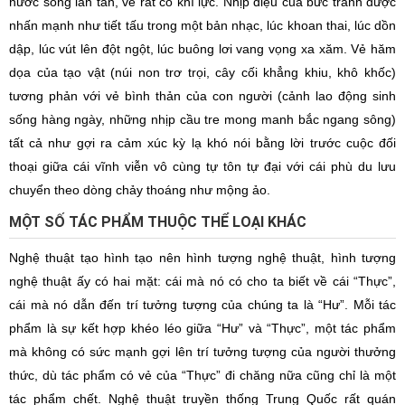
nước sóng lăn tăn, vẽ rất có khí lực. Nhịp điệu của bức tranh được
nhấn mạnh như tiết tấu trong một bản nhạc, lúc khoan thai, lúc dồn
dập, lúc vút lên đột ngột, lúc buông lơi vang vọng xa xăm. Vẻ hăm
dọa của tạo vật (núi non trơ trọi, cây cối khẳng khiu, khô khốc)
tương phản với vẻ bình thản của con người (cảnh lao động sinh
sống hàng ngày, những nhịp cầu tre mong manh bắc ngang sông)
tất cả như gợi ra cảm xúc kỳ lạ khó nói bằng lời trước cuộc đối
thoại giữa cái vĩnh viễn vô cùng tự tôn tự đại với cái phù du lưu
chuyển theo dòng chảy thoáng như mộng ảo.
MỘT SỐ TÁC PHẨM THUỘC THỂ LOẠI KHÁC
Nghệ thuật tạo hình tạo nên hình tượng nghệ thuật, hình tượng
nghệ thuật ấy có hai mặt: cái mà nó có cho ta biết về cái “Thực”,
cái mà nó dẫn đến trí tưởng tượng của chúng ta là “Hư”. Mỗi tác
phẩm là sự kết hợp khéo léo giữa “Hư” và “Thực”, một tác phẩm
mà không có sức mạnh gợi lên trí tưởng tượng của người thưởng
thức, dù tác phẩm có vẻ của “Thực” đi chăng nữa cũng chỉ là một
tác phẩm chết. Nghệ thuật truyền thống Trung Quốc rất quán