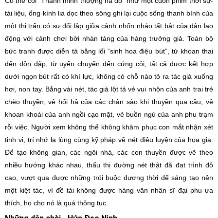
Có thể coi “Thanh minh thượng hà đồ” như một cuốn phim thời sự-
tài liệu, ống kính lia dọc theo sông ghi lại cuộc sống thanh bình của
một thị trấn có sự đối lập giữa cảnh nhốn nháo tất bật của dân lao
động với cảnh chơi bời nhàn tảng của hàng trưởng giả. Toàn bộ
bức tranh được diễn tả bằng lối “sinh hoa điệu bút”, từ khoan thai
đến dồn dập, từ uyển chuyển đến cứng cỏi, tất cả được kết hợp
dưới ngọn bút rất có khí lực, không có chỗ nào tỏ ra tác giả xuống
hơi, non tay. Bằng vài nét, tác giả lột tả vẻ vui nhộn của anh trai trẻ
chèo thuyền, vẻ hối hả của các chân sào khi thuyền qua cầu, vẻ
khoan khoái của anh ngồi cạo mặt, vẻ buồn ngủ của anh phu trạm
rỗi việc. Người xem không thể không khâm phục con mắt nhận xét
tinh vi, trí nhớ lạ lùng cùng kỹ pháp vẽ nét điêu luyện của họa gia.
Để tạo không gian, các ngôi nhà, các con thuyền được vẽ theo
nhiều hướng khác nhau, thấu thị đường nét thật đã đạt trình độ
cao, vượt qua được những trói buộc đương thời để sáng tạo nên
một kiệt tác, vì đề tài không được hàng văn nhân sĩ đại phu ưa
thích, họ cho nó là quá thông tục.