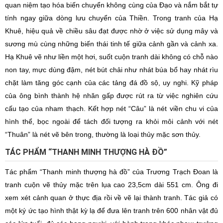
quan niệm tạo hóa biến chuyển không cùng của Đạo và nắm bắt tự
tính ngay giữa dòng lưu chuyển của Thiền. Trong tranh của Hạ
Khuê, hiệu quả về chiều sâu đạt được nhờ ở việc sử dụng mây và
sương mù cùng những biến thái tinh tế giữa cảnh gần và cảnh xa.
Hạ Khuê vẽ như liền một hơi, suốt cuộn tranh dài không có chỗ nào
non tay, mực dùng đậm, nét bút chải như nhát búa bổ hay nhát rìu
chặt làm tăng góc cạnh của các tảng đá đồ sộ, uy nghi. Kỹ pháp
của ông bình thành hệ nhăn gấp được rút ra từ việc nghiên cứu
cấu tạo của nham thạch. Kết hợp nét “Câu” là nét viền chu vi của
hình thể, bọc ngoài để tách đối tượng ra khỏi môi cảnh với nét
“Thuân” là nét vẽ bên trong, thường là loại thủy mặc sơn thủy.
TÁC PHẨM “THANH MINH THƯỢNG HÀ ĐỒ”
Tác phẩm “Thanh minh thượng hà đồ” của Trương Trạch Đoan là
tranh cuộn vẽ thủy mặc trên lụa cao 23,5cm dài 551 cm. Ông đi
xem xét cảnh quan ở thực địa rồi về vẽ lại thành tranh. Tác giả có
một ký ức tạo hình thật kỳ lạ để đưa lên tranh trên 600 nhân vật đủ