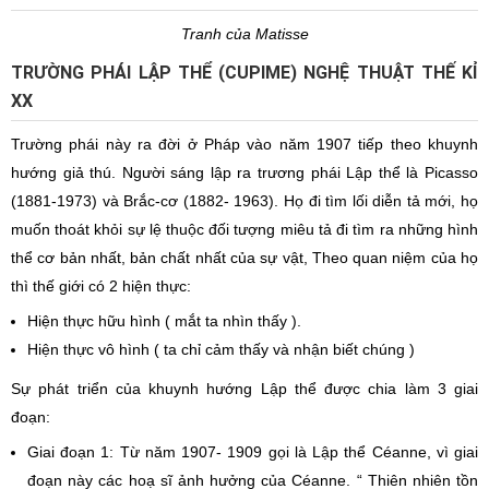
Tranh của Matisse
TRƯỜNG PHÁI LẬP THỂ (CUPIME) NGHỆ THUẬT THẾ KỈ
XX
Trường phái này ra đời ở Pháp vào năm 1907 tiếp theo khuynh
hướng giả thú. Người sáng lập ra trương phái Lập thể là Picasso
(1881-1973) và Brắc-cơ (1882- 1963). Họ đi tìm lối diễn tả mới, họ
muốn thoát khỏi sự lệ thuộc đối tượng miêu tả đi tìm ra những hình
thể cơ bản nhất, bản chất nhất của sự vật, Theo quan niệm của họ
thì thế giới có 2 hiện thực:
Hiện thực hữu hình ( mắt ta nhìn thấy ).
Hiện thực vô hình ( ta chỉ cảm thấy và nhận biết chúng )
Sự phát triển của khuynh hướng Lập thể được chia làm 3 giai
đoạn:
Giai đoạn 1: Từ năm 1907- 1909 gọi là Lập thể Céanne, vì giai
đoạn này các hoạ sĩ ảnh hưởng của Céanne. “ Thiên nhiên tồn