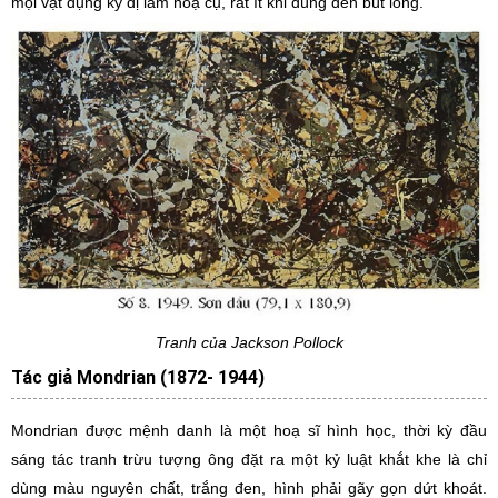
mọi vật dụng kỳ dị làm hoạ cụ, rất ít khi dùng đến bút lông.
Tranh của Jackson Pollock
Tác giả Mondrian (1872- 1944)
Mondrian được mệnh danh là một hoạ sĩ hình học, thời kỳ đầu
sáng tác tranh trừu tượng ông đặt ra một kỷ luật khắt khe là chỉ
dùng màu nguyên chất, trắng đen, hình phải gãy gọn dứt khoát.