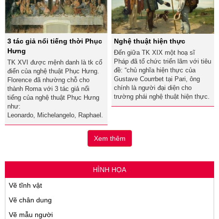
3 tác giả nổi tiếng thời Phục
Nghệ thuật hiện thực
Hưng
Đến giữa TK XIX một hoạ sĩ
Pháp đã tổ chức triển lãm với tiêu
TK XVI được mệnh danh là tk cổ
đề: “chủ nghĩa hiện thực của
điển của nghệ thuật Phục Hưng.
Gustave Courrbet tại Pari, ông
Florence đã nhường chỗ cho
chính là người đại diện cho
thành Roma với 3 tác giả nổi
trường phái nghệ thuật hiện thực.
tiếng của nghệ thuật Phục Hưng
như:
Leonardo, Michelangelo, Raphael.
Xem thêm
HÌNH HỌA
Vẽ tĩnh vật
Vẽ chân dung
Vẽ mẫu người