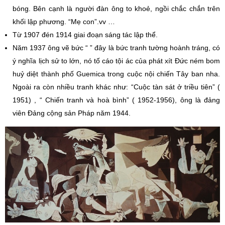
bóng. Bên cạnh là người đàn ông to khoẻ, ngồi chắc chắn trên
khối lập phương. “Mẹ con”.vv …
Từ 1907 đén 1914 giai đoạn sáng tác lập thể.
Năm 1937 ông vẽ bức “ ” đây là bức tranh tường hoành tráng, có
ý nghĩa lịch sử to lớn, nó tố cáo tội ác của phát xít Đức ném bom
huỷ diệt thành phố Guemica trong cuộc nội chiến Tây ban nha.
Ngoài ra còn nhiều tranh khác như: “Cuộc tàn sát ở triều tiên” (
1951) , “ Chiến tranh và hoà bình” ( 1952-1956), ông là đảng
viên Đảng cộng sản Pháp năm 1944.