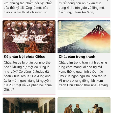
với những tác phẩm nổi bật nhất
trí rất công phu như kiến trúc
của thế kỷ 16. Ông là một bậc
cung đình, tôn giáo và lăng mộ:
thầy của kỹ thuật chiaroscuro.
Cố cung, Thiên An Môn,...
Kẻ phản bội chúa Giêsu
Chất cảm trong tranh
Chúa Jesus bị phản bội như thế
Chất cảm trong tranh là hiệu ứng
nào? Nhưng sự thật có đúng là
rung cảm mang lại cho người
như vậy? Có đúng là Judas đã
xem, thông qua hình thức nào
phản Chúa Jesus? Có đúng ông
đấy của ngôn ngữ hội hoạ tạo ra.
ấy là một người đáng bị nguyền
Ví như sự rung động khi xem
rủa?Sự thật về kẻ phản bội chúa
tranh Chu Phảng thời nhà Đường
Giêsu?