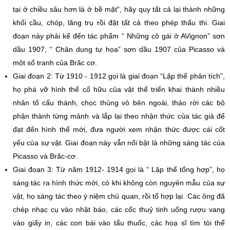
tại ở chiều sâu hơn là ở bề mặt”, hãy quy tất cả lại thành những
khối cầu, chóp, lăng trụ rồi đặt tất cả theo phép thấu thi. Giai
đoạn này phải kể đến tác phẩm “ Những cô gái ở AVignon” sơn
dầu 1907, “ Chân dung tự họa” sơn dầu 1907 của Picasso và
một số tranh của Brăc cơ.
Giai đoạn 2: Từ 1910 - 1912 gọi là giai đoạn “Lập thể phân tích”,
họ phá vỡ hình thể cố hữu của vật thể triển khai thành nhiều
nhân tố cấu thành, chọc thủng vỏ bên ngoài, tháo rời các bộ
phận thành từng mảnh và lắp lại theo nhận thức của tác giả để
đạt đến hình thể mới, đưa người xem nhận thức được cái cốt
yếu của sự vật. Giai đoạn này vẫn nổi bật là những sáng tác của
Picasso và Brăc-cơ.
Giai đoạn 3: Từ năm 1912- 1914 gọi là “ Lập thể tổng hợp”, họ
sáng tác ra hình thức mới, có khi không còn nguyên mẫu của sự
vật, họ sáng tác theo ý niệm chủ quan, rồi tổ hợp lại. Các ông đã
chép nhạc cụ vào nhật báo, các cốc thuỷ tinh uống rượu vang
vào giấy in, các con bài vào tẩu thuốc, các hoạ sĩ tìm tòi thể