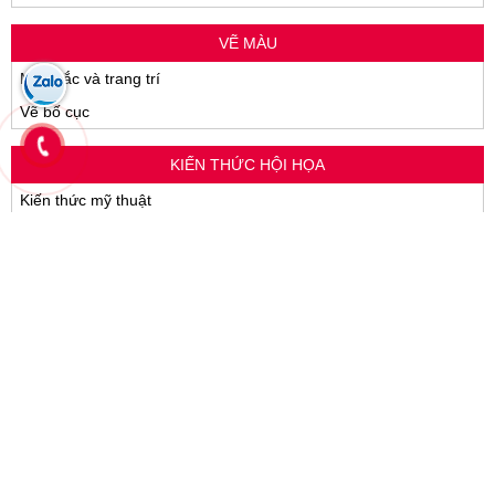
VẼ MÀU
Màu sắc và trang trí
Vẽ bố cục
KIẾN THỨC HỘI HỌA
Kiến thức mỹ thuật
Tin tức về thi cử
LỚP VẼ MỸ THUẬT - KIẾN TRÚC - THẦY LÊ TUYỆN
Địa chỉ: Số 08 Dã Tượng, Phường Đông Sơn, Thành Phố Thanh
Hóa, Tỉnh Thanh Hóa
Hotline: 091 227 6603