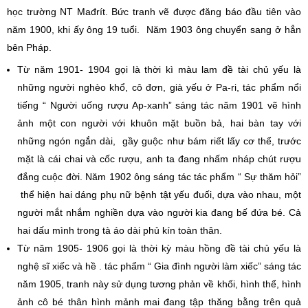
học trường NT Mađrít. Bức tranh vẽ được đăng báo đầu tiên vào
năm 1900, khi ấy ông 19 tuổi. Năm 1903 ông chuyển sang ở hẳn
bên Pháp.
Từ năm 1901- 1904 gọi là thời kì màu lam đề tài chủ yếu là
những người nghèo khổ, cô đơn, già yếu ở Pa-ri, tác phẩm nổi
tiếng “ Người uống rượu Ap-xanh” sáng tác năm 1901 vẽ hình
ảnh một con người với khuôn mặt buồn bả, hai bàn tay với
những ngón ngắn dài, gầy guộc như bám riết lấy cơ thể, trước
mặt là cái chai và cốc rượu, anh ta đang nhấm nháp chút rượu
đắng cuộc đời. Năm 1902 ông sáng tác tác phẩm “ Sự thăm hỏi”
thể hiện hai dáng phụ nữ bệnh tật yếu đuối, dựa vào nhau, một
người mắt nhắm nghiền dựa vào người kia đang bế đứa bé. Cả
hai dấu mình trong tà áo dài phủ kín toàn thân.
Từ năm 1905- 1906 gọi là thời kỳ màu hồng đề tài chủ yếu là
nghệ sĩ xiếc và hề . tác phẩm “ Gia đình người làm xiếc” sáng tác
năm 1905, tranh này sử dụng tương phản về khối, hình thể, hình
ảnh cô bé thân hình mảnh mai đang tập thăng bằng trên quả