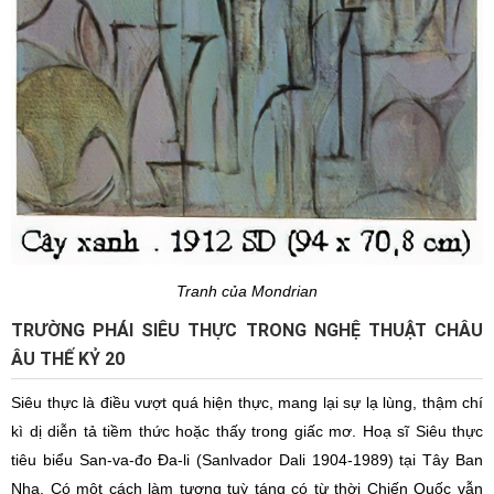
Tranh của Mondrian
TRƯỜNG PHÁI SIÊU THỰC TRONG NGHỆ THUẬT CHÂU
ÂU THẾ KỶ 20
Siêu thực là điều vượt quá hiện thực, mang lại sự lạ lùng, thậm chí
kì dị diễn tả tiềm thức hoặc thấy trong giấc mơ. Hoạ sĩ Siêu thực
tiêu biểu San-va-đo Đa-li (Sanlvador Dali 1904-1989) tại Tây Ban
Nha. Có một cách làm tượng tuỳ táng có từ thời Chiến Quốc vẫn