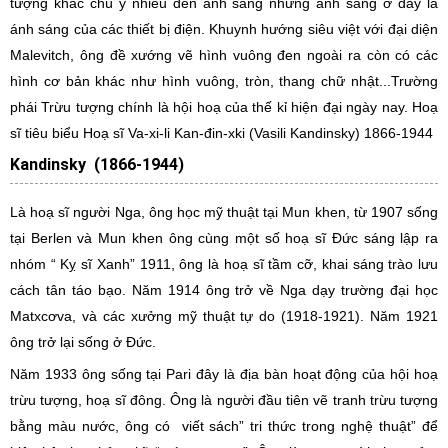
tượng khác chú ý nhiều đến ánh sáng nhưng ánh sáng ở đây là
ánh sáng của các thiết bị điện. Khuynh hướng siêu việt với đại diện
Malevitch, ông đề xướng vẽ hình vuông đen ngoài ra còn có các
hình cơ bản khác như hình vuông, tròn, thang chữ nhật...Trường
phái Trừu tượng chính là hội hoạ của thế kỉ hiện đại ngày nay. Hoạ
sĩ tiêu biểu Hoạ sĩ Va-xi-li Kan-đin-xki (Vasili Kandinsky) 1866-1944
Kandinsky (1866-1944)
Là hoạ sĩ người Nga, ông học mỹ thuật tại Mun khen, từ 1907 sống
tại Berlen và Mun khen ông cùng một số hoạ sĩ Đức sáng lập ra
nhóm “ Kỵ sĩ Xanh” 1911, ông là hoạ sĩ tầm cỡ, khai sáng trào lưu
cách tân táo bạo. Năm 1914 ông trở về Nga dạy trường đại học
Matxcơva, và các xưởng mỹ thuật tự do (1918-1921). Năm 1921
ông trở lại sống ở Đức.
Năm 1933 ông sống tại Pari đây là địa bàn hoạt động của hội hoạ
trừu tượng, hoạ sĩ đông. Ông là người đầu tiên vẽ tranh trừu tượng
bằng màu nước, ông có viết sách” tri thức trong nghệ thuật” để