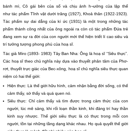
bánh mì, Cô gái bên của sổ và chịu ảnh h¬ưởng của lập thể
như tác phẩm Tĩnh vật dưới trăng (1927), Khoả thân (1922-1923).
Tác phẩm sự dai dẳng của kí ức (1931) là một trong những tác
phẩm thành công nhất của ông ngoài ra còn có tác phẩm Đứa trẻ
đang xem sự ra đời của con người mới thể hiện triết lí cao siêu và
trí tưởng tượng phong phú của hoạ sĩ.
Tác giả Miro (1893- 1983) Tây Ban Nha: Ông là hoạ sĩ “Siêu thực”.
Các hoạ sĩ theo chủ nghĩa này dựa vào thuyết phân tâm của Phơ-
rơt, thuyết trực giác của Bec-xông, hoạ sĩ chủ nghĩa siêu thực quan
niệm có hai thế giới:
Hiện thực: Là thế giới hữu hình, cảm nhận bằng đời sống, có thể
cảm thấy, sờ thấy và quá quen nó.
Siêu thực: Chỉ cảm thấy và tìm được trong cảm thức của con
người, lúc mê sảng, khi rối loạn thần kinh, khi đảng trí hay thần
kinh suy nhược. Thế giới siêu thực là có thực trong mỗi con
người, tồn tại những tầng dạng khác nhau. Họ quả quyết thế giới