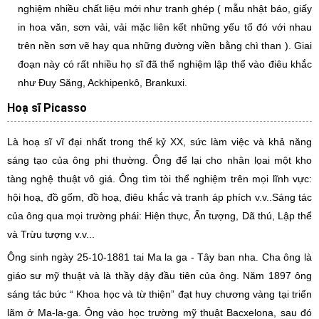
nghiệm nhiều chất liệu mới như tranh ghép ( mẫu nhật báo, giấy
in hoa văn, sơn vải, vải mặc liên kết những yếu tố đó với nhau
trên nền sơn vẽ hay qua những đường viền bằng chì than ). Giai
đoạn này có rất nhiều họ sĩ đã thể nghiệm lập thể vào điêu khắc
như Đuy Săng, Ackhipenkô, Brankuxi.
Hoạ sĩ Picasso
Là hoạ sĩ vĩ đại nhất trong thế kỷ XX, sức làm việc và khả năng
sáng tạo của ông phi thường. Ông để lại cho nhân lọai một kho
tàng nghệ thuật vô giá. Ông tìm tòi thể nghiệm trên mọi lĩnh vực:
hội hoạ, đồ gốm, đồ hoạ, điêu khắc và tranh áp phích v.v..Sáng tác
của ông qua mọi trường phái: Hiện thực, Ấn tượng, Dã thú, Lập thể
và Trừu tượng v.v...
Ông sinh ngày 25-10-1881 tai Ma la ga - Tây ban nha. Cha ông là
giáo sư mỹ thuật và là thầy dậy đầu tiên của ông. Năm 1897 ông
sáng tác bức “ Khoa học và từ thiện” đạt huy chương vàng tại triển
lãm ở Ma-la-ga. Ông vào học trường mỹ thuật Bacxelona, sau đó