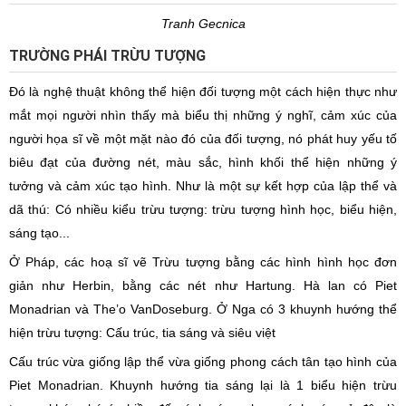
Tranh Gecnica
TRƯỜNG PHÁI TRỪU TƯỢNG
Đó là nghệ thuật không thể hiện đối tượng một cách hiện thực như
mắt mọi người nhìn thấy mà biểu thị những ý nghĩ, cảm xúc của
người họa sĩ về một mặt nào đó của đối tượng, nó phát huy yếu tố
biêu đạt của đường nét, màu sắc, hình khối thể hiện những ý
tưởng và cảm xúc tạo hình. Như là một sự kết hợp của lập thể và
dã thú: Có nhiều kiểu trừu tượng: trừu tượng hình học, biểu hiện,
sáng tạo...
Ở Pháp, các hoạ sĩ vẽ Trừu tượng bằng các hình hình học đơn
giản như Herbin, bằng các nét như Hartung. Hà lan có Piet
Monadrian và The’o VanDoseburg. Ở Nga có 3 khuynh hướng thể
hiện trừu tượng: Cấu trúc, tia sáng và siêu việt
Cấu trúc vừa giống lập thể vừa giống phong cách tân tạo hình của
Piet Monadrian. Khuynh hướng tia sáng lại là 1 biểu hiện trừu