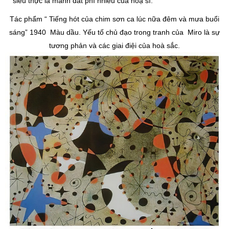
siêu thực là mảnh đất phì nhiêu của hoạ sĩ.
Tác phẩm “ Tiếng hót của chim sơn ca lúc nữa đêm và mưa buổi
sáng” 1940 Màu dầu. Yếu tố chủ đạo trong tranh của Miro là sự
tương phản và các giai điệi của hoà sắc.