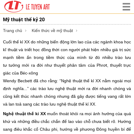
Mỹ thuật thế kỷ 20
Trang chủ
Kiến thức về mỹ thuật
Cuối thế kỉ XX do những biến động lớn lao của các ngành khoa học
kĩ thuật và triết học đồng thời con người phát hiện nhiều giá trị sức
mạnh tiềm ẩn trong tiềm thức của mình từ đó nhiều trào lưu
tư tưởng mới ra đời như thuyết phân tâm của Phrơt, thuyết trực
giác của Béc-xông
Wendy Becbett đã cho rằng: “Nghệ thuật thế kỉ XX nằm ngoài mọi
định nghĩa...” các trào lưu nghệ thuật mới ra đời nhanh chóng và
cũng kết thúc nhanh chóng nhưng đã gây được tiếng vang rất lớn
và lan toả sang các trào lưu nghệ thuật thế kỉ XX.
Nghệ thuật thế kỉ XX
muốn thoát khỏi ra mọi ảnh hưởng của quá
khứ và những điều chắc chắn để lao vào chỗ chưa biết rõ. Hướng
sang điêu khắc cổ Châu phi, hướng về phương Đông huyền bí để