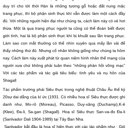
duy trì cho tới thời Hán là những tượng gỗ hoặc đất nung mặc
trang phục, thì bộ phận sinh thực khí vẫn được làm một cách đầy
đủ. Với những người hiện đại như chúng ta, cách làm này có vẻ hơi
thừa. Một là qua trang phục người ta cũng có thể đoán biết được
giới tính, hai là bộ phận sinh thực khí bị khuất sau lần trang phục.
Làm sao con mắt thường có thể nhìn xuyên qua mấy lần vải để
thấy những thứ đó. Nhưng cổ nhân không giống như chúng ta hôm
nay. Cách làm này xuất phát từ quan niệm hình nhân thế mạng của
người xưa chứ không phải tuân theo "những phản hồi võng mạc”
Với các tác phẩm và tác giả tiêu biểu: tình yêu và nụ hôn của
Shagall
Tác phẩm trường phái Siêu thực trong nghệ thuật Châu Âu thế kỷ
20sự dai dẳng của kí ức (1931. Có nhiều hoạ sĩ Siêu thực được ghi
danh như, Mo-rô (Moreau), Picasso, Duy-xăng (Duchamp),K-ê
(Klee), Đa-li, Sa-gan (Shagall). Hoạ sĩ Siêu thực San-va-đo Đa-li
(Sanlvador Dali 1904-1989) tại Tây Ban Nha.
Sanlvador bắt đầu là hoạ sĩ hiện thực với các tác phẩm như : Giỏ