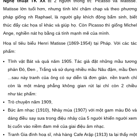
Nghệ thuật TK XX
bị 2 người thống trị: Picasso và Matisse.
Matisse lớn tuổi hơn, nhưng tính khí chậm chạp và theo phương
pháp giống nh Raphael, là người gây khích động bẩm sinh, biết
thúc đẩy các họa sĩ khác và giúp họ. Còn Picasso thì giống Michel
Ange, nghiền nát họ bằng cá tính mạnh mẽ của mình.
Hoạ sĩ tiêu biểu Henri Matisse (1869-1954) tại Pháp. Với các tác
phẩm:
Tĩnh vật Bát và quả năm 1905. Tác giả đặt những mầu tương
phản Đỏ, Đen , Trắng và sử dụng nhiều mầu Nâu đậm, mầu Đen
...sau này tranh của ông có sự diễn tả đơn giản. nền tranh chỉ
còn là một mảng phẳng không gian rút lại chỉ còn 2 chiều
như tác phẩm:
Trò chuyện năm 1909,
Bức âm nhạc (1910), Nhảy múa (1907) với một gam màu Đỏ và
dáng điều say sưa trong điệu nhảy của 5 người khiến người xem
bị cuốn vào niềm đam mê của giai điệu âm nhạc.
Tranh Gia đình hoạ sĩ, nhà hàng Cafe Arập (1913) ta lại thấy một