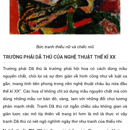
Bức tranh thiếu nữ và chiếc mũ
TRƯỜNG PHÁI DÃ THÚ CỦA NGHỆ THUẬT THẾ KỈ XX
Trường phái Dã thú là trường phái hội hoạ có cách dùng mầu
nguyên chất, chói lọi và sự đơn giản về hình cũng như về luật xa
gần, mang tính tiên phong trong nền nghệ thuật châu âu nửa đầu
thế kỉ XX”. Các hoạ sĩ không chỉ sử dụng mầu nguyên chất mà còn
dùng những mầu cơ bản đỏ, vàng, lam với những đối chọi tương
phản mạnh nhất. Tranh Dã thú rút ngắn chiều sâu không gian và
giản lược các mô típ thiên về trang trí hơn là mô tả thực vì vậy
tranh Dã thú có nét ngộ nghĩnh ngây thơ như tranh của thiếu nhi.