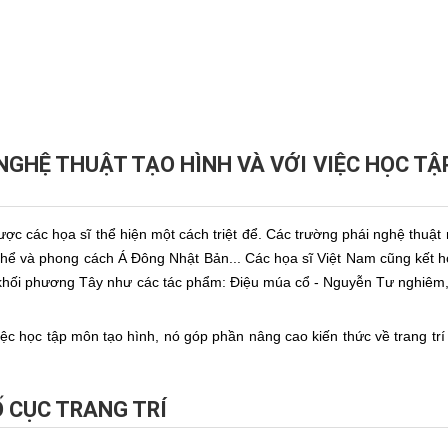
NGHỆ THUẬT TẠO HÌNH VÀ VỚI VIỆC HỌC T
ợc các họa sĩ thể hiện một cách triệt để. Các trường phái nghệ thu
 thể và phong cách Á Đông Nhật Bản... Các họa sĩ Việt Nam cũng kết hợ
h khối phương Tây như các tác phẩm: Điệu múa cổ - Nguyễn Tư nghiêm,
việc học tập môn tạo hình, nó góp phần nâng cao kiến thức về trang tr
 CỤC TRANG TRÍ