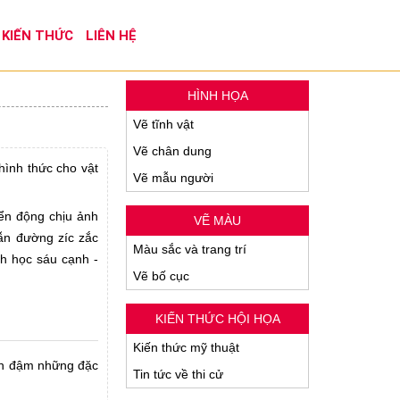
KIẾN THỨC
LIÊN HỆ
HÌNH HỌA
Vẽ tĩnh vật
Vẽ chân dung
hình thức cho vật
Vẽ mẫu người
yển động chịu ảnh
VẼ MÀU
lẫn đường zíc zắc
Màu sắc và trang trí
h học sáu cạnh -
Vẽ bố cục
KIẾN THỨC HỘI HỌA
Kiến thức mỹ thuật
à in đậm những đặc
Tin tức về thi cử