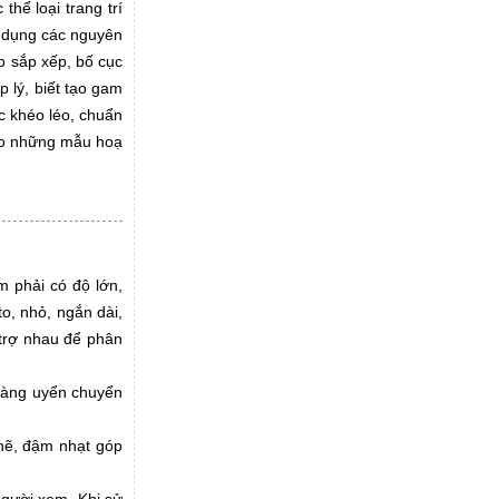
hể loại trang trí
p dụng các nguyên
p sắp xếp, bố cục
 lý, biết tạo gam
c khéo léo, chuẩn
tạo những mẫu hoạ
m phải có độ lớn,
o, nhỏ, ngắn dài,
trợ nhau để phân
nhàng uyển chuyển
chẽ, đậm nhạt góp