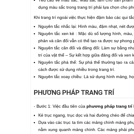
Yêu cầu về màu sắc: Màu sắc làm cho sản phẩm c
dụng màu sắc trong trang trí phải lựa chọn cho ph
Khi trang trí ngoài việc thực hiện đậm bảo các qui t
Nguyên tắc nhắc lại: Hình màu, đậm nhạt, nét được lặ
Nguyên tắc xen kẻ : Mặc dù số lượng hình, màu, n
phản và cân đối vẫn có thể tạo ra được sự phong ph
Nguyên tắc cân đối và đăng đối: Làm sự bằng nh
trí của vật thể – Sự kết hợp giữa đăng đối và xen
Nguyên tắc phá thế: Sự phá thế thường tạo ra cảm
cách được sử dụng nhiều trong trang trí.
Nguyên tắc xoay chiều: Là sử dụng hình mảng, họa
PHƯƠNG PHÁP TRANG TRÍ
- Bước 1: Việc đầu tiên của
phương pháp trang trí
Kẻ trục ngang, trục dọc và hai đường chéo để chi
Dựa vào các trục ta tìm các mảng chính mảng ph
nằm xung quanh mảng chính. Các mảng phải phon