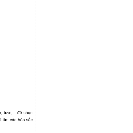
 tươi,... để chọn
à tìm các hòa sắc