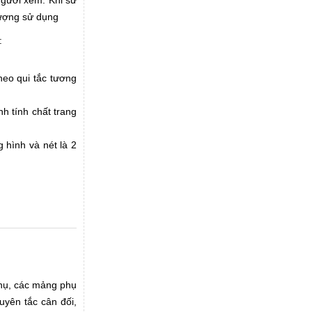
gười xem. Khi sử
 tượng sử dụng
:
heo qui tắc tương
 tính chất trang
 hình và nét là 2
hụ, các mảng phụ
yên tắc cân đối,