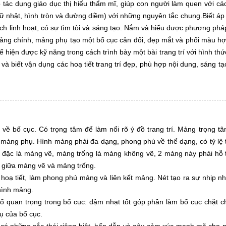
 tác dụng giáo dục thị hiếu thẩm mĩ, giúp con người làm quen với các t
hữ nhật, hình tròn và đường diềm) với những nguyên tắc chung.Biết á
ch linh hoạt, có sự tìm tòi và sáng tạo. Nắm và hiểu được phương phá
mảng chính, mảng phụ tạo một bố cục cân đối, đẹp mắt và phối màu hợp
iện được kỹ năng trong cách trình bày một bài trang trí với hình thứ
và biết vận dụng các hoạ tiết trang trí đẹp, phù hợp nội dung, sáng 
ề bố cục. Có trọng tâm để làm nổi rõ ý đồ trang trí. Mảng trọng tâ
ảng phụ. Hình mảng phải đa dạng, phong phú về thể dạng, có tỷ lệ t
 đặc là mảng vẽ, mảng trống là mảng không vẽ, 2 mảng này phải hỗ 
t giữa mảng vẽ và mảng trống.
 hoạ tiết, làm phong phú mảng và liên kết mảng. Nét tạo ra sự nhịp 
 hình mảng.
ố quan trọng trong bố cục: đậm nhạt tốt góp phần làm bố cục chặt 
ụ của bố cục.