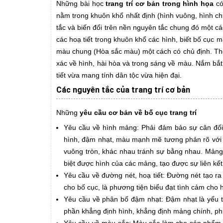
Những bài học
trang trí cơ bản trong hình họa
có
nằm trong khuôn khổ nhất định (hình vuông, hình c
tắc và biến đổi trên nền nguyên tắc chung đó một cá
các hoạ tiết trong khuôn khổ các hình, biết bố cục 
màu chung (Hòa sắc màu) một cách có chủ định. Thể h
xác về hình, hài hòa và trong sáng về màu. Nắm bắt 
tiết vừa mang tính dân tộc vừa hiện đại.
Các nguyên tắc của trang trí cơ bản
Những
yêu cầu cơ bản về bố cục trang trí
Yêu cầu về hình mảng: Phải đảm bảo sự cân đối v
hình, đậm nhạt, màu mạnh mẽ tương phản rõ với m
vuông tròn, khác nhau tránh sự bằng nhau. Mảng
biệt được hình của các mảng, tạo được sự liên kế
Yêu cầu về đường nét, hoạ tiết: Đường nét tạo ra
cho bố cục, là phương tiện biểu đạt tình cảm cho
Yêu cầu về phân bố đậm nhạt: Đậm nhạt là yếu t
phần khẳng định hình, khẳng định mảng chính, ph