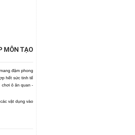
ẬP MÔN TẠO
ật mang đậm phong
p hết sức tinh tế
 chơi ô ăn quan -
í các vật dụng vào