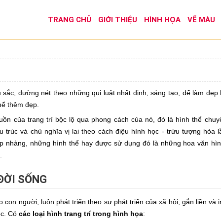
TRANG CHỦ
GIỚI THIỆU
HÌNH HỌA
VẼ MÀU
sắc, đường nét theo những qui luật nhất định, sáng tạo, để làm đẹp 
thể thêm đẹp.
guồn của trang trí bộc lộ qua phong cách của nó, đó là hình thể chu
 trúc và chủ nghĩa vị lai theo cách điệu hình học - trừu tượng hòa 
p nhàng, những hình thể hay được sử dụng đó là những hoa văn hìn
.
ĐỜI SỐNG
o con người, luôn phát triển theo sự phát triển của xã hội, gắn liền v
ộc. Có
các loại hình trang trí trong hình họa
: