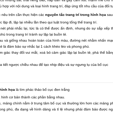
ó những sắc thái riêng biệt, hấp dẫn và gây cảm xúc mạnh mẽ cho n
ù hợp với nội dung và loại hình trang trí, đáp ứng tốt nhu cầu của đối
ắc nêu trên cần thực hiện các
nguyên tắc trang trí trong hình họa
sau
p đi, lặp lại nhiều lần theo qui luật trong tổng thể trang trí.
ét phải nhắc lại, tức là có thể được ấn định, nhưng do sự sắp xếp t
ú trong trang trí tránh sự lặp lại buồn tẻ.
au và giống nhau hoàn toàn của hình màu, đường nét nhằm nhấn mạnh
 kẻ là đảm bảo sự nhắc lại 1 cách khéo léo và phong phú.
 giác thay đổi vui mắt, xoá bỏ cảm giác lặp lại buồn tẻ, phá thế bằng
 tiết ngược chiều nhau để tạo nhịp điệu và sự ngưng tụ của bố cục
 hình họa
là tìm phác thảo bố cục đen trắng
a hinh cơ bản thành các phần bằng nhau.
ụ, mảng chính nằm ở trung tâm bố cục và thường lớn hơn các mảng p
g phú, đa dạng về hình dáng và tỉ lệ nhưng phải đảm bảo được ngu