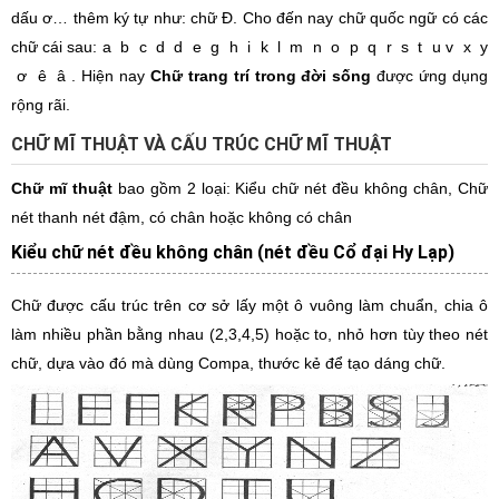
dấu ơ… thêm ký tự như: chữ Đ. Cho đến nay chữ quốc ngữ có các
chữ cái sau: a b c d d e g h i k l m n o p q r s t u v x y
ơ ê â . Hiện nay
Chữ trang trí trong đời sống
được ứng dụng
rộng rãi.
CHỮ MĨ THUẬT VÀ CẤU TRÚC CHỮ MĨ THUẬT
Chữ mĩ thuật
bao gồm 2 loại: Kiểu chữ nét đều không chân, Chữ
nét thanh nét đậm, có chân hoặc không có chân
Kiểu chữ nét đều không chân (nét đều Cổ đại Hy Lạp)
Chữ được cấu trúc trên cơ sở lấy một ô vuông làm chuẩn, chia ô
làm nhiều phần bằng nhau (2,3,4,5) hoặc to, nhỏ hơn tùy theo nét
chữ, dựa vào đó mà dùng Compa, thước kẻ để tạo dáng chữ.