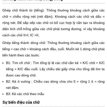
Ghép chữ thành từ (tiếng): Thông thường khoảng cách giữa các
chữ = chiều rộng nét (nét đậm); Khoảng cách các chữ và dấu =
rộng nét. Để sắp xếp các chữ có bố cục hợp lý cần tạo ra khoảng
diện tích chỗ trống giữa các chữ phải tương đương, vì vậy khoảng
cách các chữ II>I; IC >II;
Ghép tiếng thành dòng chữ: Thông thường khoảng cách giữa các
tiếng = cao chữ = khoảng cách đầu, cuối. Muốn kẻ 1 dòng chữ phải
tiến hành theo các buớc.
B1: Tìm cỡ chữ : Tìm tổng tỷ lệ các chữ cần kẻ + K/C chữ + K/C
tiếng + K/C đầu cuối. Lấy chiều dài giấy chia cho tổng đã tìm ta
được cao dòng chữ.
B2: Kẻ ô vuông : Chiều cao dòng chia cho 5 = rộng 1 ô = rộng
nét đậm.
B3: Kẻ các chữ theo mẫu
Sự biến điệu của chữ