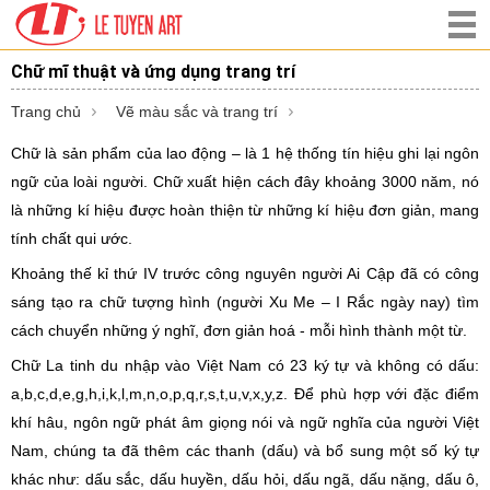
Chữ mĩ thuật và ứng dụng trang trí
Trang chủ
Vẽ màu sắc và trang trí
Chữ là sản phẩm của lao động – là 1 hệ thống tín hiệu ghi lại ngôn
ngữ của loài người. Chữ xuất hiện cách đây khoảng 3000 năm, nó
là những kí hiệu được hoàn thiện từ những kí hiệu đơn giản, mang
tính chất qui ước.
Khoảng thế kỉ thứ IV trước công nguyên người Ai Cập đã có công
sáng tạo ra chữ tượng hình (người Xu Me – I Rắc ngày nay) tìm
cách chuyển những ý nghĩ, đơn giản hoá - mỗi hình thành một từ.
Chữ La tinh du nhập vào Việt Nam có 23 ký tự và không có dấu:
a,b,c,d,e,g,h,i,k,l,m,n,o,p,q,r,s,t,u,v,x,y,z. Để phù hợp với đặc điểm
khí hâu, ngôn ngữ phát âm giọng nói và ngữ nghĩa của người Việt
Nam, chúng ta đã thêm các thanh (dấu) và bổ sung một số ký tự
khác như: dấu sắc, dấu huyền, dấu hỏi, dấu ngã, dấu nặng, dấu ô,