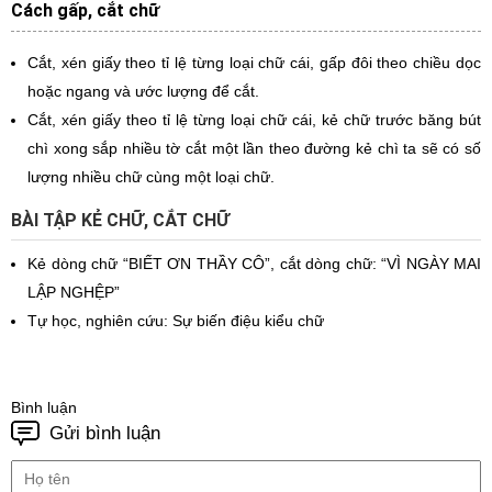
Cách gấp, cắt chữ
Cắt, xén giấy theo tỉ lệ từng loại chữ cái, gấp đôi theo chiều dọc
hoặc ngang và ước lượng để cắt.
Cắt, xén giấy theo tỉ lệ từng loại chữ cái, kẻ chữ trước băng bút
chì xong sắp nhiều tờ cắt một lần theo đường kẻ chì ta sẽ có số
lượng nhiều chữ cùng một loại chữ.
BÀI TẬP KẺ CHỮ, CẮT CHỮ
Kẻ dòng chữ “BIẾT ƠN THẦY CÔ”, cắt dòng chữ: “VÌ NGÀY MAI
LẬP NGHỆP”
Tự học, nghiên cứu: Sự biến điệu kiểu chữ
Bình luận
Gửi bình luận