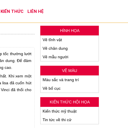
KIẾN THỨC
LIÊN HỆ
HÌNH HỌA
Vẽ tĩnh vật
Vẽ chân dung
p tốc thường lướt
Vẽ mẫu người
chân dung. Để đảm
ng cao.
VẼ MÀU
hất. Khi xem một
Màu sắc và trang trí
 lisa đã cuốn hút
Vẽ bố cục
Vinci đã thổi cho
KIẾN THỨC HỘI HỌA
Kiến thức mỹ thuật
Tin tức về thi cử