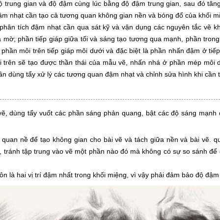
ộ trung gian và độ đậm cùng lúc bằng độ đậm trung gian, sau đó tă
ậm nhạt cần tạo cả tương quan không gian nền và bóng đổ của khối m
 phân tích đậm nhạt cần qua sát kỹ và vận dụng các nguyên tắc vẽ kh
xa mờ; phần tiếp giáp giữa tối và sáng tạo tương qua mạnh, phần trong
 phần môi trên tiếp giáp môi dưới và đặc biệt là phần nhấn đậm ở tiếp
i trên sẽ tạo được thần thái của mẫu vẽ, nhấn nhá ở phần mép môi d
n dùng tẩy xử lý các tương quan đậm nhạt và chỉnh sửa hình khi cần t
vẽ, dùng tẩy vuốt các phần sáng phản quang, bật các độ sáng mạnh 
quan nề để tạo không gian cho bài vẽ và tách giữa nền và bài vẽ. qu
vẽ, tránh tập trung vào vẽ một phần nào đó mà không có sự so sánh đ
ôn là hai vị trí đậm nhất trong khối miệng, vì vậy phải đảm bảo độ đậm