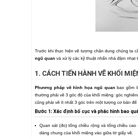
Trước khi thực hiện vẽ tượng chân dung chúng ta c
ngũ quan
và xử lý các kỹ thuật nhấn nhá đậm nhạt tố
1. CÁCH TIẾN HÀNH VẼ KHỐI MI
Phương pháp vẽ hình họa ngũ quan
bao gồm bư
thường phải vẽ 3 góc độ của khối miệng: góc nghiêng
cũng phải vẽ ít nhất 3 góc trên một tượng cơ bản để
Bước 1: Xác định bố cục và phác hình bao qu
Quan sát (đo) tổng chiều rộng và tổng chiều cao
dáng chung của khối miệng vào giữa tờ giấy vẽ.