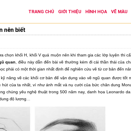
TRANG CHỦ
GIỚI THIỆU
HÌNH HỌA
VẼ MÀU
n nên biết
a chọn khối H, khối V quá muộn nên khi tham gia các lớp luyện thi cấ
gũ quan
, điều này dẫn đến bài vẽ thường kém đi cái thần thái của 
học phải có một thời gian nhất định để nghiên cứu vẽ từ cơ bản đến nâ
 kỹ năng vẽ các khối cơ bản để vận dụng vào vẽ ngũ quan được tốt n
u hút của ta nhất, ví như ánh mắt và nụ cười của bức chân dung Mona
ông chúng yêu nghệ thuật trong 500 năm nay, danh họa Leonardo da 
o dung độ lượng…