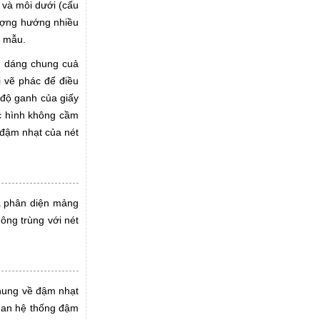
 và môi dưới (cấu
tượng hướng nhiều
a mẫu.
nh dáng chung cuả
i vẽ phác để điều
 độ ganh của giấy
ác hình không cầm
 đậm nhạt của nét
a phân diện mảng
ông trùng với nét
chung về đậm nhạt
uan hệ thống đậm