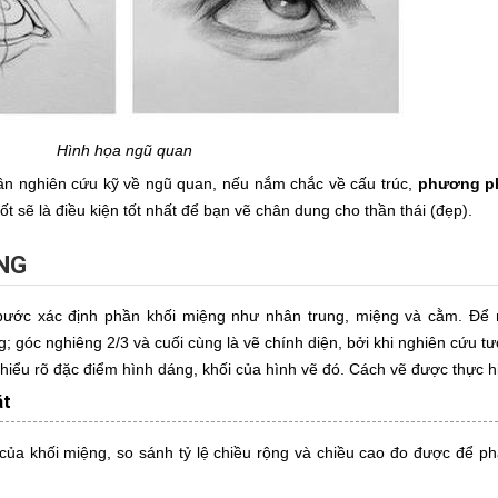
Hình họa ngũ quan
ần nghiên cứu kỹ về ngũ quan, nếu nắm chắc về cấu trúc,
phương ph
t sẽ là điều kiện tốt nhất để bạn vẽ chân dung cho thần thái (đẹp).
ỆNG
ớc xác định phần khối miệng như nhân trung, miệng và cằm. Để n
; góc nghiêng 2/3 và cuối cùng là vẽ chính diện, bởi khi nghiên cứu t
 hiểu rõ đặc điểm hình dáng, khối của hình vẽ đó. Cách vẽ được thực h
át
 của khối miệng, so sánh tỷ lệ chiều rộng và chiều cao đo được để p