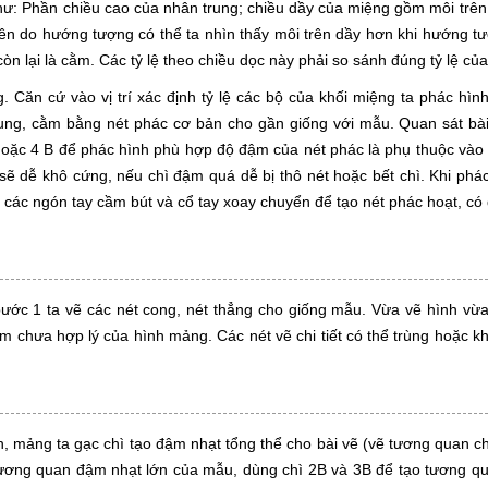
như: Phần chiều cao của nhân trung; chiều dầy của miệng gồm môi trên
hiên do hướng tượng có thể ta nhìn thấy môi trên dầy hơn khi hướng 
òn lại là cằm. Các tỷ lệ theo chiều dọc này phải so sánh đúng tỷ lệ củ
. Căn cứ vào vị trí xác định tỷ lệ các bộ của khối miệng ta phác hì
trung, cằm bằng nét phác cơ bản cho gần giống với mẫu. Quan sát bà
 hoặc 4 B để phác hình phù hợp độ đậm của nét phác là phụ thuộc vào
ẽ sẽ dễ khô cứng, nếu chì đậm quá dễ bị thô nét hoặc bết chì. Khi ph
 các ngón tay cầm bút và cổ tay xoay chuyển để tạo nét phác hoạt, có
ước 1 ta vẽ các nét cong, nét thẳng cho giống mẫu. Vừa vẽ hình vừ
 chưa hợp lý của hình mảng. Các nét vẽ chi tiết có thể trùng hoặc kh
, mảng ta gạc chì tạo đậm nhạt tổng thể cho bài vẽ (vẽ tương quan 
tương quan đậm nhạt lớn của mẫu, dùng chì 2B và 3B để tạo tương q