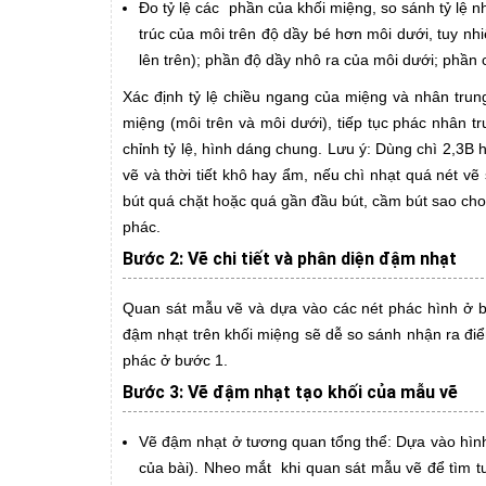
Đo tỷ lệ các phần của khối miệng, so sánh tỷ lệ 
trúc của môi trên độ dầy bé hơn môi dưới, tuy n
lên trên); phần độ dầy nhô ra của môi dưới; phần c
Xác định tỷ lệ chiều ngang của miệng và nhân trung
miệng (môi trên và môi dưới), tiếp tục phác nhân 
chỉnh tỷ lệ, hình dáng chung. Lưu ý: Dùng chì 2,3B
vẽ và thời tiết khô hay ẩm, nếu chì nhạt quá nét v
bút quá chặt hoặc quá gần đầu bút, cầm bút sao cho
phác.
Bước 2: Vẽ chi tiết và phân diện đậm nhạt
Quan sát mẫu vẽ và dựa vào các nét phác hình ở b
đậm nhạt trên khối miệng sẽ dễ so sánh nhận ra điểm
phác ở bước 1.
Bước 3: Vẽ đậm nhạt tạo khối của mẫu vẽ
Vẽ đậm nhạt ở tương quan tổng thể: Dựa vào hình
của bài). Nheo mắt khi quan sát mẫu vẽ để tìm 