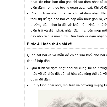
nhạt lớn như: ban đầu gạc chì tạo đậm nhạt cả đ
diện đậm hơn theo tương quan quan sát. Khi vẽ đ
Phân tích và nhấn nhá các chi tiết đậm nhạt: Khi
thấu thị để tạo cho bài vẽ hấp dẫn như: gần rõ, 
thường đậm nhạt lu đối với khối tròn. Nhấn nhá ở
diện trái và diện phải, nhấn đậm hai bên mép mô
dầy nhô ra của môi dưới. Quá trình vẽ đậm nhạt cầ
Bước 4: Hoàn thiện bài vẽ
Quan sát bài vẽ và mẫu để chỉnh sửa khối cho bài 
tinh tế hấp dẫn.
Quá trình vẽ đậm nhạt phải vẽ cùng lúc cả tương 
mẫu vẽ để điều tiết độ hài hòa của tổng thể bài 
quan độ đậm.
Lưu ý luôn phải nhớ, môi trên và cơ vòng miệng lu