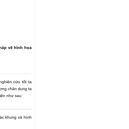
áp vẽ hình họa
ghiên cứu tốt ta
ượng chân dung ta
iện như sau:
hác khung và hình